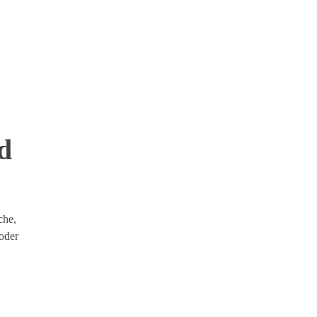
d
che,
oder